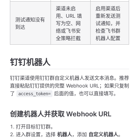
渠道未启
启用渠道后
用、URL 填
重新发送测
测试通知没有
写为空、网
试通知，并
到达
络或飞书安
检查飞书群
全策略拦截
机器人配置
钉钉机器人
钉钉渠道使用钉钉群自定义机器人发送文本消息。推荐
直接粘贴钉钉提供的完整 Webhook URL；如果只复制
了
后面的值，也可以直接填写。
access_token=
创建机器人并获取 Webhook URL
打开目标钉钉群。
进入群设置，选择
机器人
，添加
自定义机器人
。