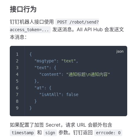
接口行为
钉钉机器人接口使用
POST /robot/send?
发送消息。All API Hub 会发送文
access_token=...
本消息：
{
"msgtype"
:
"text"
,
"text"
:
{
"content"
:
"通知标题\n通知内容"
}
,
"at"
:
{
"isAtAll"
:
false
}
}
如果配置了加签 Secret，请求 URL 会额外包含
和
参数。钉钉返回
timestamp
sign
errcode: 0