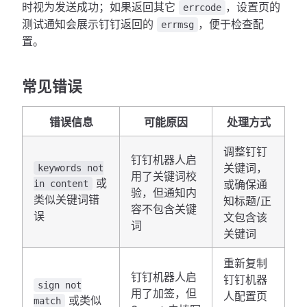
时视为发送成功；如果返回其它
，设置页的
errcode
测试通知会展示钉钉返回的
，便于检查配
errmsg
置。
常见错误
错误信息
可能原因
处理方式
调整钉钉
钉钉机器人启
关键词，
keywords not
用了关键词校
或
或确保通
in content
验，但通知内
类似关键词错
知标题/正
容不包含关键
误
文包含该
词
关键词
重新复制
钉钉机器人启
钉钉机器
sign not
用了加签，但
人配置页
或类似
match