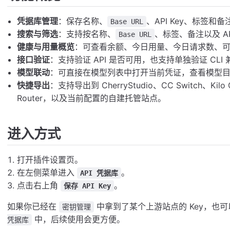
凭据库管理
：保存名称、
、API Key、标签
Base URL
搜索与筛选
：支持按名称、
、标签、备注以及 A
Base URL
健康与用量概览
：可查看余额、今日用量、今日请求数、
接口验证
：支持验证 API 是否可用，也支持单独验证 CLI
模型联动
：可直接在模型列表中打开当前凭证，查看模型
快捷导出
：支持导出到 CherryStudio、CC Switch、Kilo C
Router，以及当前配置的自建托管站点。
进入方式
打开插件设置页。
在左侧菜单进入
。
API 凭据库
点击右上角
。
保存 API Key
如果你已经在
中拿到了某个上游站点的 Key，也
密钥管理
中，后续使用会更方便。
凭据库