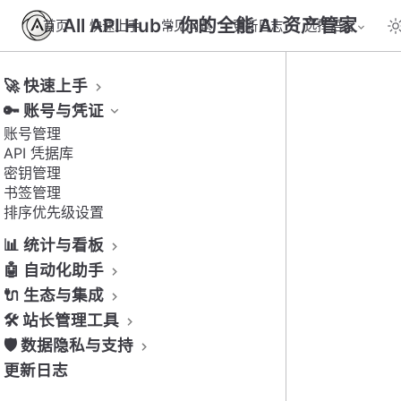
All API Hub - 你的全能 AI 资产管家
首页
快速上手
常见问题
更新日志
选择语言
🚀 快速上手
🔑 账号与凭证
账号管理
API 凭据库
密钥管理
书签管理
排序优先级设置
📊 统计与看板
🤖 自动化助手
🔌 生态与集成
🛠️ 站长管理工具
🛡️ 数据隐私与支持
更新日志