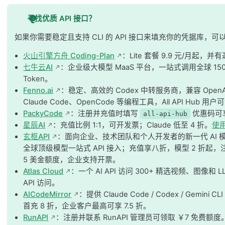
寻找优质 API 接口？
如果你需要稳定且支持 CLI 的 API 接口来填充你的凭据库，
火山引擎方舟 Coding-Plan
：Lite 套餐 9.9 元/月起
七牛云AI
：企业级大模型 MaaS 平台，一站式调用全球 15
Token。
Fenno.ai
：稳定、高效的 Codex 中转服务商，兼容 OpenAI 
Claude Code、OpenCode 等编程工具，All API Hub 用户可订
PackyCode
：注册并充值时填写
优惠码可享
all-api-hub
星辰AI
：充值比例 1:1，可开发票；Claude 低至 4 折。
使
玄枢API
：面向企业、技术团队和个人开发者的新一代 AI 模型路
全球顶级模型一站式 API 接入；充值享八折，模型 2 折起
5 美金额度，企业支持开票。
Atlas Cloud
：一个 AI API 访问 300+ 精选视频、图像和 L
API 访问。
AICodeMirror
：提供 Claude Code / Codex / Ge
首充 8 折，企业客户最高可享 7.5 折。
RunAPI
：注册并联系 RunAPI 管理员可领取 ￥7 免费额度