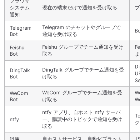
ブラウザ
システム
現在の端末だけで通知を受け取る
ブ
通知
Telegram のチャットやグループで
Telegram
B
Bot
通知を受け取る
Feishu グループでチーム通知を受け
F
Feishu
Bot
取る
ま
D
DingTalk グループでチーム通知を受
DingTalk
U
Bot
け取る
Se
WeCom グループでチーム通知を受
W
WeCom
Bot
け取る
W
ntfy アプリ、自ホスト ntfy サーバ
T
ー、購読中のトピックで通知を受け
ntfy
ク
取る
自ホストサービス、自動化プラット
J
汎用