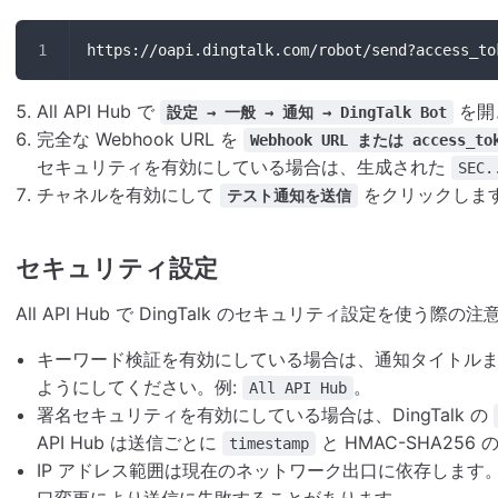
https://oapi.dingtalk.com/robot/send?access_to
All API Hub で
を開
設定 → 一般 → 通知 → DingTalk Bot
完全な Webhook URL を
Webhook URL または access_to
セキュリティを有効にしている場合は、生成された
SEC.
チャネルを有効にして
をクリックしま
テスト通知を送信
セキュリティ設定
All API Hub で DingTalk のセキュリティ設定を使う際の注
キーワード検証を有効にしている場合は、通知タイトル
ようにしてください。例:
。
All API Hub
署名セキュリティを有効にしている場合は、DingTalk の
API Hub は送信ごとに
と HMAC-SHA256 
timestamp
IP アドレス範囲は現在のネットワーク出口に依存しま
口変更により送信に失敗することがあります。