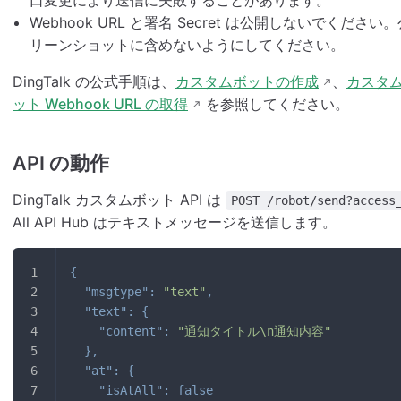
Webhook URL と署名 Secret は公開しないでく
リーンショットに含めないようにしてください。
DingTalk の公式手順は、
カスタムボットの作成
、
カスタ
ット Webhook URL の取得
を参照してください。
API の動作
DingTalk カスタムボット API は
POST /robot/send?access
All API Hub はテキストメッセージを送信します。
{
"msgtype"
:
"text"
,
"text"
:
{
"content"
:
"通知タイトル\n通知内容"
}
,
"at"
:
{
"isAtAll"
:
false