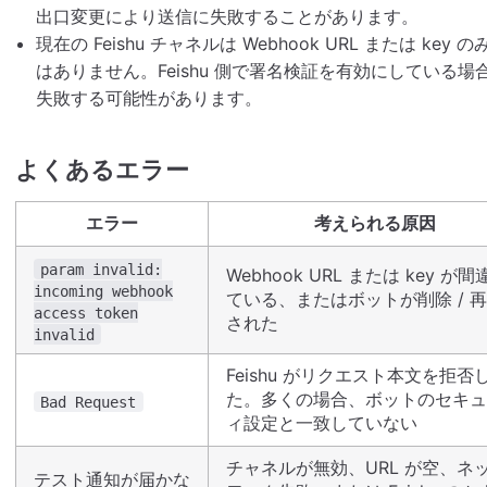
出口変更により送信に失敗することがあります。
現在の Feishu チャネルは Webhook URL または 
はありません。Feishu 側で署名検証を有効にしている
失敗する可能性があります。
よくあるエラー
エラー
考えられる原因
param invalid:
Webhook URL または key が間
incoming webhook
ている、またはボットが削除 / 
access token
された
invalid
Feishu がリクエスト本文を拒否
た。多くの場合、ボットのセキュ
Bad Request
ィ設定と一致していない
チャネルが無効、URL が空、ネ
テスト通知が届かな