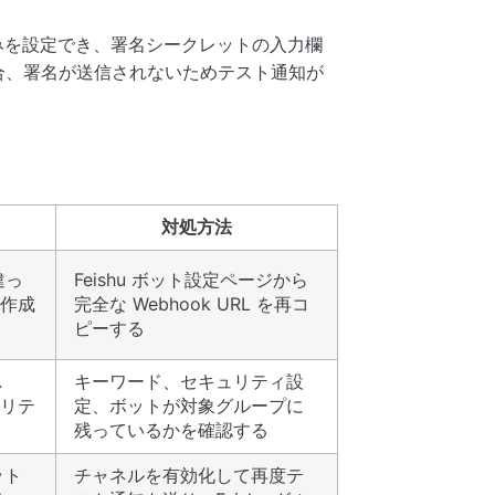
key のみを設定でき、署名シークレットの入力欄
場合、署名が送信されないためテスト通知が
対処方法
違っ
Feishu ボット設定ページから
再作成
完全な Webhook URL を再コ
ピーする
し
キーワード、セキュリティ設
リテ
定、ボットが対象グループに
残っているかを確認する
ット
チャネルを有効化して再度テ