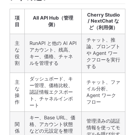
Cherry Studio
項
All API Hub（管理
/ NextChat な
目
側）
ど（利用側）
チャット、推
主
RunAPI と他の AI API
論、プロンプト
な
アカウント、残高、
や Agent ワー
役
キー、価格、チャネ
クフローを実行
割
ルを管理する
する
ダッシュボード、キ
主
チャット、ファ
ー管理、価格比較、
な
イル分析、
認証情報エクスポー
操
Agent ワーク
ト、チャネルインポ
作
フロー
ート
キー、Base URL、価
管理済みの認証
関
格、アカウント状態
情報を使ってモ
係
などの元設定を整理
デルを呼び出す